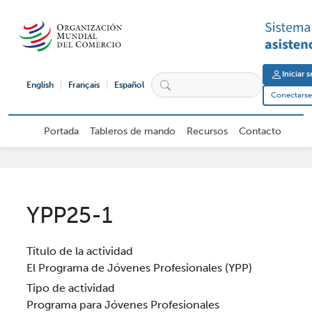
Pasar al contenido principal
User 
Iniciar 
English
Français
Español
Conectarse 
Navegación principal de usuario ex
Portada
Tableros de mando
Recursos
Contacto
YPP25-1
Título de la actividad
El Programa de Jóvenes Profesionales (YPP)
Tipo de actividad
Programa para Jóvenes Profesionales