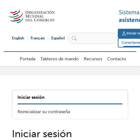
Pasar al contenido principal
User 
Iniciar 
English
Français
Español
Conectarse 
Navegación principal de usuario ex
Portada
Tableros de mando
Recursos
Contacto
Solapas principales
Iniciar sesión
Reinicializar su contraseña
Iniciar sesión