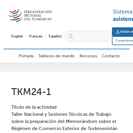
Pasar al contenido principal
User 
Iniciar 
English
Français
Español
Conectarse 
Navegación principal de usuario ex
Portada
Tableros de mando
Recursos
Contacto
TKM24-1
Título de la actividad
Taller Nacional y Sesiones Técnicas de Trabajo
sobre la preparación del Memorándum sobre el
Régimen de Comercio Exterior de Turkmenistán