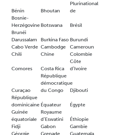
Plurinational
Bénin
Bhoutan
de
Bosnie-
Herzégovine
Botswana
Brésil
Brunéi
Darussalam
Burkina Faso
Burundi
Cabo Verde
Cambodge
Cameroun
Chili
Chine
Colombie
Côte
Comores
Costa Rica
dʼIvoire
République
démocratique
Curaçao
du Congo
Djibouti
République
dominicaine
Équateur
Égypte
Guinée
Royaume
équatoriale
dʼEswatini
Éthiopie
Fidji
Gabon
Gambie
Géorgie
Grenade
Guatemala