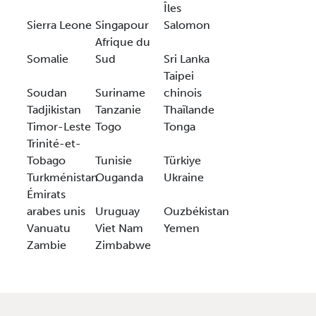
Îles
Sierra Leone
Singapour
Salomon
Afrique du
Somalie
Sud
Sri Lanka
Taipei
Soudan
Suriname
chinois
Tadjikistan
Tanzanie
Thaïlande
Timor-Leste
Togo
Tonga
Trinité-et-
Tobago
Tunisie
Türkiye
Turkménistan
Ouganda
Ukraine
Émirats
arabes unis
Uruguay
Ouzbékistan
Vanuatu
Viet Nam
Yemen
Zambie
Zimbabwe