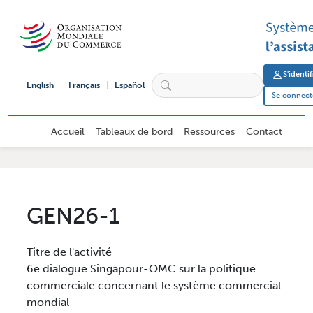
Aller au contenu principal
User 
S'identi
English
Français
Español
Se connecte
Navigation principale d'utilisateur e
Accueil
Tableaux de bord
Ressources
Contact
GEN26-1
Titre de l'activité
6e dialogue Singapour-OMC sur la politique
commerciale concernant le système commercial
mondial