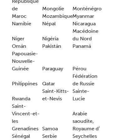
République
de
Mongolie
Monténégro
Maroc
Mozambique
Myanmar
Namibie
Népal
Nicaragua
Macédoine
Níger
Nigéria
du Nord
Omán
Pakistán
Panamá
Papouasie-
Nouvelle-
Guinée
Paraguay
Pérou
Fédération
Philippines
Qatar
de Russie
Saint-Kitts-
Sainte-
Rwanda
et-Nevis
Lucie
Saint-
Vincent-et-
Arabie
les
saoudite,
Grenadines
Samoa
Royaume dʼ
Sénégal
Serbie
Seychelles