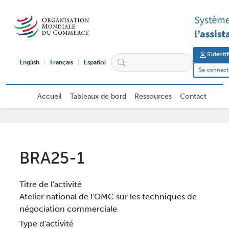
Aller au contenu principal
User 
S'identi
English
Français
Español
Se connecte
Navigation principale d'utilisateur e
Accueil
Tableaux de bord
Ressources
Contact
BRA25-1
Titre de l'activité
Atelier national de l'OMC sur les techniques de
négociation commerciale
Type d'activité