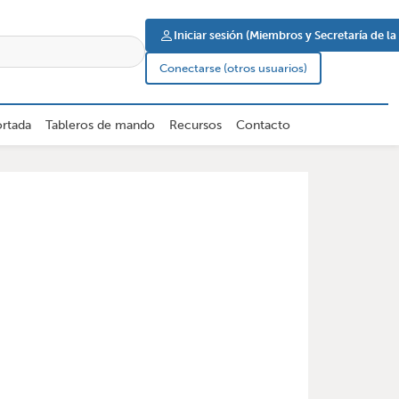
User account men
Iniciar sesión (Miembros y Secretaría de l
Conectarse (otros usuarios)
rtada
Tableros de mando
Recursos
Contacto