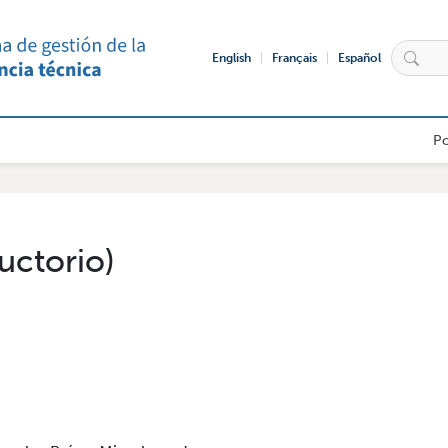
English
Français
Español
de usuario externo
Po
ductorio)