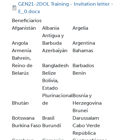
GEN21-2DOL Training - Invitation letter -
E_0.docx
Beneficiarios
Afganistán
Albania
Argelia
Antigua y
Angola
Barbuda
Argentina
Armenia
Azerbaiyán
Bahamas
Bahrein,
Reino de
Bangladesh
Barbados
Belarús
Belize
Benin
Bolivia,
Estado
Plurinacional
Bosnia y
Bhután
de
Herzegovina
Brunei
Botswana
Brasil
Darussalam
Burkina Faso
Burundi
Cabo Verde
República