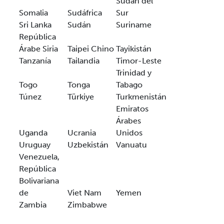
Sudán del
Somalia
Sudáfrica
Sur
Sri Lanka
Sudán
Suriname
República
Árabe Siria
Taipei Chino
Tayikistán
Tanzanía
Tailandia
Timor-Leste
Trinidad y
Togo
Tonga
Tabago
Túnez
Türkiye
Turkmenistán
Emiratos
Árabes
Uganda
Ucrania
Unidos
Uruguay
Uzbekistán
Vanuatu
Venezuela,
República
Bolivariana
de
Viet Nam
Yemen
Zambia
Zimbabwe