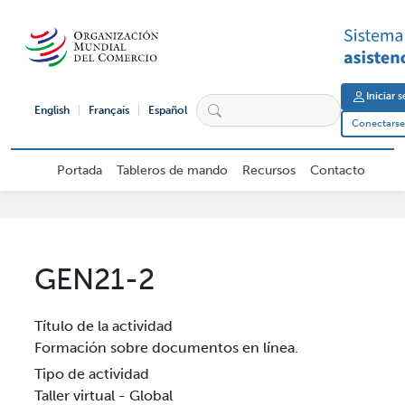
Pasar al contenido principal
User 
Iniciar 
English
Français
Español
Conectarse 
Navegación principal de usuario ex
Portada
Tableros de mando
Recursos
Contacto
GEN21-2
Título de la actividad
Formación sobre documentos en línea.
Tipo de actividad
Taller virtual - Global