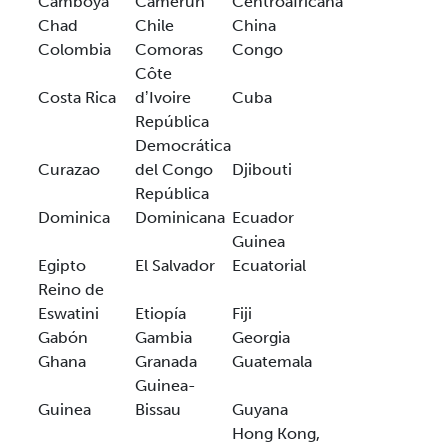
Camboya
Camerún
Centroafricana
Chad
Chile
China
Colombia
Comoras
Congo
Côte
Costa Rica
dʼIvoire
Cuba
República
Democrática
Curazao
del Congo
Djibouti
República
Dominica
Dominicana
Ecuador
Guinea
Egipto
El Salvador
Ecuatorial
Reino de
Eswatini
Etiopía
Fiji
Gabón
Gambia
Georgia
Ghana
Granada
Guatemala
Guinea-
Guinea
Bissau
Guyana
Hong Kong,