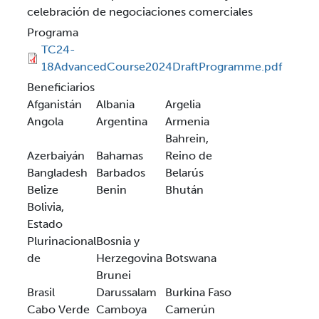
celebración de negociaciones comerciales
Programa
TC24-
18AdvancedCourse2024DraftProgramme.pdf
Beneficiarios
Afganistán
Albania
Argelia
Angola
Argentina
Armenia
Bahrein,
Azerbaiyán
Bahamas
Reino de
Bangladesh
Barbados
Belarús
Belize
Benin
Bhután
Bolivia,
Estado
Plurinacional
Bosnia y
de
Herzegovina
Botswana
Brunei
Brasil
Darussalam
Burkina Faso
Cabo Verde
Camboya
Camerún