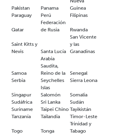
Nueva
Pakistan
Panama
Guinea
Paraguay
Perú
Filipinas
Federación
Qatar
de Rusia
Rwanda
San Vicente
Saint Kitts y
y las
Nevis
Santa Lucía
Granadinas
Arabia
Saudita,
Samoa
Reino de la
Senegal
Serbia
Seychelles
Sierra Leona
Islas
Singapur
Salomón
Somalia
Sudáfrica
Sri Lanka
Sudán
Suriname
Taipei Chino
Tayikistán
Tanzanía
Tailandia
Timor-Leste
Trinidad y
Togo
Tonga
Tabago