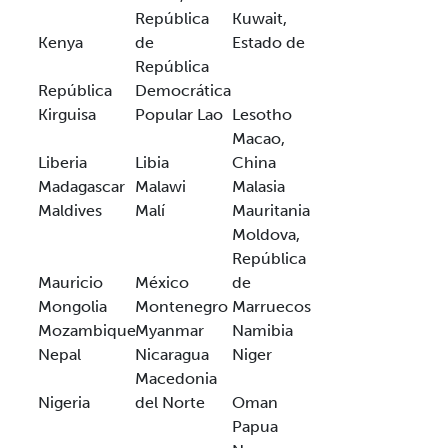
República
Kuwait,
Kenya
de
Estado de
República
República
Democrática
Kirguisa
Popular Lao
Lesotho
Macao,
Liberia
Libia
China
Madagascar
Malawi
Malasia
Maldives
Malí
Mauritania
Moldova,
República
Mauricio
México
de
Mongolia
Montenegro
Marruecos
Mozambique
Myanmar
Namibia
Nepal
Nicaragua
Niger
Macedonia
Nigeria
del Norte
Oman
Papua