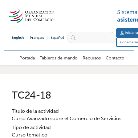
Pasar al contenido principal
User 
Iniciar 
English
Français
Español
Conectarse 
Navegación principal de usuario ex
Portada
Tableros de mando
Recursos
Contacto
TC24-18
Título de la actividad
Curso Avanzado sobre el Comercio de Servicios
Tipo de actividad
Curso temático