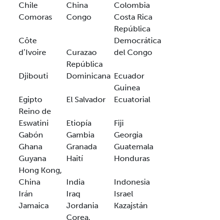
Chile
China
Colombia
Comoras
Congo
Costa Rica
República
Côte
Democrática
dʼIvoire
Curazao
del Congo
República
Djibouti
Dominicana
Ecuador
Guinea
Egipto
El Salvador
Ecuatorial
Reino de
Eswatini
Etiopía
Fiji
Gabón
Gambia
Georgia
Ghana
Granada
Guatemala
Guyana
Haití
Honduras
Hong Kong,
China
India
Indonesia
Irán
Iraq
Israel
Jamaica
Jordania
Kazajstán
Corea,